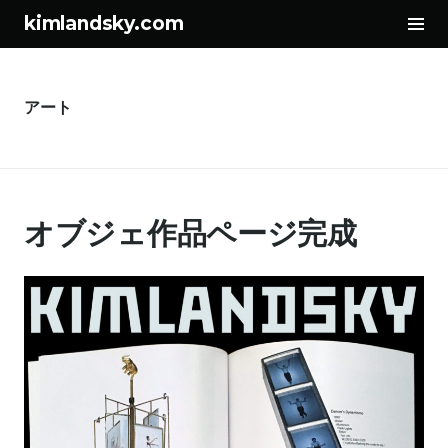
サ
kimlandsky.com
イ
コ
ド
ン
バ
テ
ー
アート
ン
切
ツ
り
へ
替
ス
え
オブジェ作品ページ完成
キ
ッ
プ