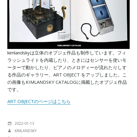
kimlandskyは立体のオブジェ作品も制作しています。フィ
ラッシュライトを内蔵したり、ときにはセンサーを使いモ
ーターで動かしたり、ピアノのメロディーが流れたりしす
る作品のギャラリー、ART OBJECT をアップしました。こ
の画像もKIMLANDSKY CATALOGに掲載したオブジェ作品
です。
ART OBJECTのページはこちら
投
2022-01-13
稿
投
KIMLANDSKY
日:
稿