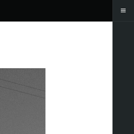
サ
イ
ド
バ
ー
切
り
替
え