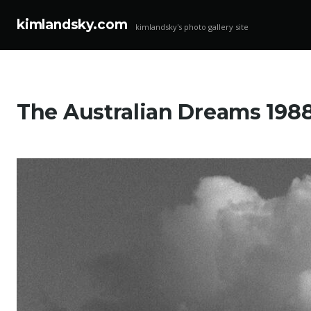
kimlandsky.com
kimlandsky's photo gallery site
コ
ン
テ
The Australian Dreams 198
ン
ツ
へ
ス
キ
ッ
プ