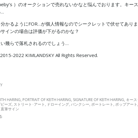
theby’s ）のオークションで売れないかなと悩んでおります。キー
…
分かるようにFOR…が個人情報なのでシークレットで伏せてあり
のサインの場合は評価が下がるのかな？
たい幾らで落札されるのでしょう…
 2015-2022 KIMLANDSKY All Rights Reserved.
KY
EITH HARING
,
PORTRAIT OF KEITH HARING
,
SIGNATURE OF KEITH HARING
,
キース
ザビーズ
,
ストリート･アート
,
ドローイング
,
バンクシー
,
ポートレート
,
ポップアート
,
直筆サイン
る