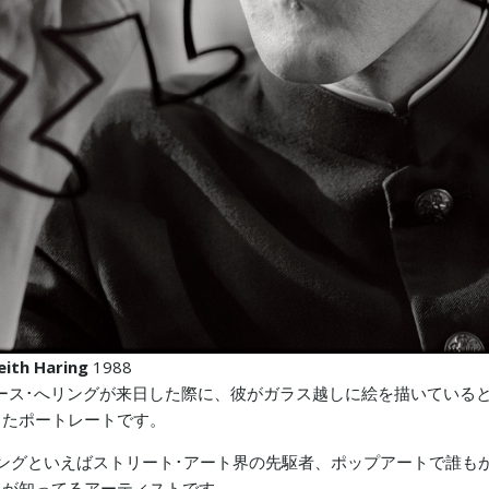
eith
Haring
1988
キース･へリングが来日した際に、彼がガラス越しに絵を描いている
したポートレートです。
ングといえばストリート･アート界の先駆者、ポップアートで誰も
もが知ってるアーティストです。