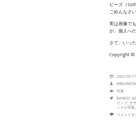
ビーズ（So
ごめんなさい
実は画像でも
が、個人へ
さて、いっ
Copyright ©
投
2022-02-17
稿
投
KIMLANDS
日:
稿
カ
写真
者:
テ
TAGS
BANKSY
,
K
ゴ
リング
,
サ
リ
ノクロ写真
ー:
コメントす