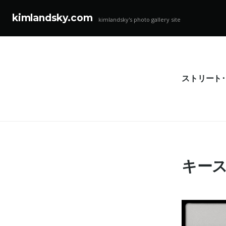
kimlandsky.com
kimlandsky's photo gallery site
コ
ン
テ
ン
ストリート
ツ
へ
ス
キ
ッ
プ
キース