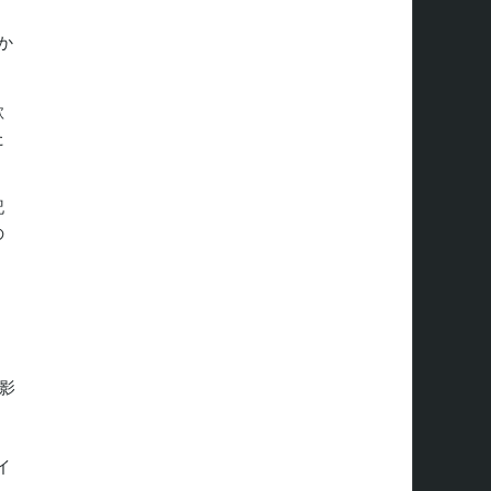
か
欲
た
記
の
影
、
イ