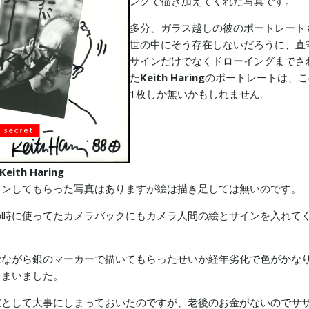
ングで描き加えてくれた写真です。
多分、ガラス越しの彼のポートレート
世の中にそう存在しないだろうに、直
サインだけでなくドローイングまでさ
た
Keith
Haring
のポートレートは、こ
1枚しか無いかもしれません。
Keith
Haring
インしてもらった写真はありますが絵は描き足しては無いのです。
の時に使ってたカメラバックにもカメラ人間の絵とサインを入れて
念ながら銀のマーカーで描いてもらったせいか経年劣化で色がかな
しまいました。
宝として大事にしまっておいたのですが、老後のお金がないのでサ