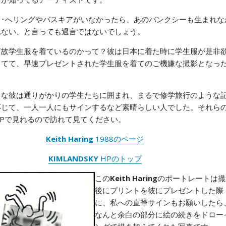
ス･へリングやバスキアがいなかったら、あのバンクシーも生まれな
れない、と言っても過言ではないでしょう。
何故学生服を着ているのかって？彼は日本に着た時に学生服が是非
してて、早速プレゼントされた学生服を着てのご機嫌な撮影となっ
くな彼は通りがかりの学生たちに囲まれ、まるで修学旅行のような
応じて、一人一人にもサインするなど素晴らしい人でした。それら
Pで見れるので訪れて見てください。
Keith
Haring
1988のページ
KIMLANDSKY
HPのトップ
この
Keith
Haring
のポートレートは撮
後にプリントを彼にプレゼントした際
に、私への直筆サインもお願いしたら
なんと余白の部分に絵の続きをドロー