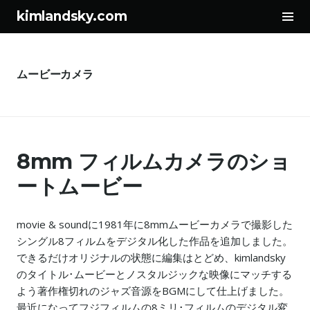
サ
kimlandsky.com
イ
コ
ド
ン
バ
テ
ー
ムービーカメラ
ン
切
ツ
り
へ
替
ス
え
8mm フィルムカメラのショ
キ
ッ
ートムービー
プ
movie & soundに1981年に8mmムービーカメラで撮影した
シングル8フィルムをデジタル化した作品を追加しました。
できるだけオリジナルの状態に編集はとどめ、kimlandsky
のタイトル･ムービーとノスタルジックな映像にマッチする
よう著作権切れのジャズ音源をBGMにして仕上げました。
最近になってフジフィルムの8ミリ･フィルムのデジタル変