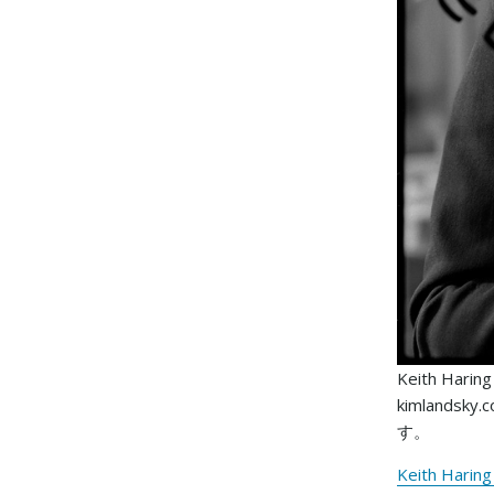
Keith Ha
kimlands
す。
Keith Harin