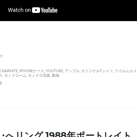
KY
CK&WHITE
,
IPHONEケース
,
YOUTUBE
,
アップル
,
オリジナルTシャツ
,
フイルムカメ
ク
,
モノクローム
,
モノクロ写真
,
動画
る
･へリング 1988年ポートレイト