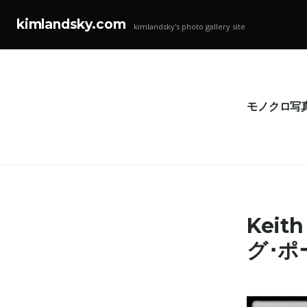
kimlandsky.com
kimlandsky's photo gallery site
コ
ン
テ
ン
モノクロ写
ツ
へ
ス
キ
ッ
プ
Keit
グ･ポ