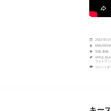
投
2022-03-21
稿
投
KIMLANDS
日:
稿
カ
写真
,
動画
者:
テ
TAGS
APPLE
,
BLA
ゴ
フォトブッ
リ
ー:
コメントす
キース