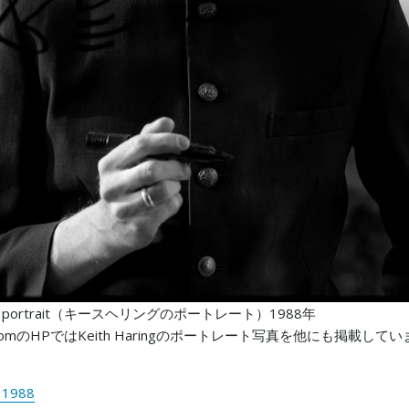
ring portrait（キースヘリングのポートレート）1988年
ky.comのHPではKeith Haringのポートレート写真を他にも掲載してい
g 1988