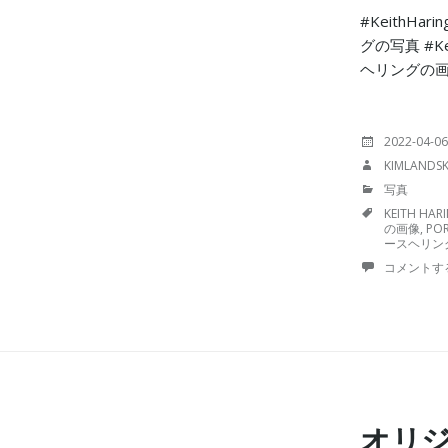
#KeithH
グの写真 #Kei
ヘリングの
投
2022-04-06
稿
投
KIMLANDS
日:
稿
カ
写真
者:
テ
TAGS
KEITH HAR
ゴ
の画像
,
POR
リ
ースヘリン
ー:
コメントす
オリジ