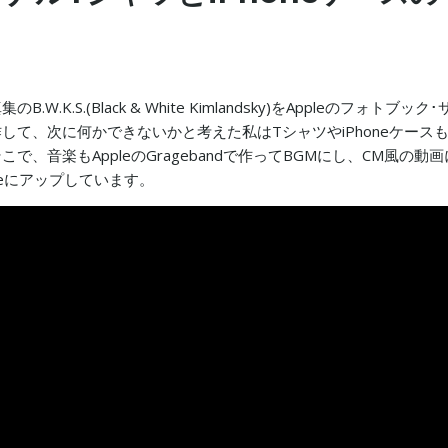
.W.K.S.(Black & White Kimlandsky)をAppleのフォトブック･
して、次に何かできないかと考えた私はTシャツやiPhoneケース
で、音楽もAppleのGragebandで作ってBGMにし、CM風の動画
ubeにアップしています。