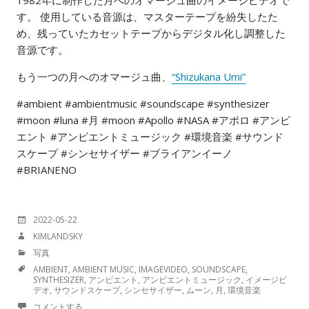
1982年に制作した月へのオマージュ曲のイメージビデオで
す。 使用している音源は、マスターテープを紛失したた
め、残っていたカセットテープからデジタル化し調整した
音源です。
もう一つの月へのオマージュ曲、
“Shizukana Umi”
#ambient #ambientmusic #soundscape #synthesizer
#moon #luna #月 #moon #Apollo #NASA #アポロ #アンビ
エント #アンビエントミュージック #環境音楽 #サウンド
スケープ #シンセサイザー #ブライアンイーノ
#BRIANENO
投
2022-05-22
稿
投
KIMLANDSKY
日:
稿
カ
写真
者:
テ
TAGS
AMBIENT
,
AMBIENT MUSIC
,
IMAGEVIDEO
,
SOUNDSCAPE
,
ゴ
SYNTHESIZER
,
アンビエント
,
アンビエントミュージック
,
イメージビ
リ
デオ
,
サウンドスケープ
,
シンセサイザー
,
ムーン
,
月
,
環境音楽
ー:
コメントする