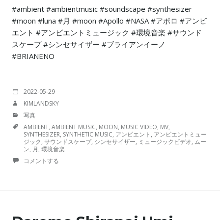
#ambient #ambientmusic #soundscape #synthesizer
#moon #luna #月 #moon #Apollo #NASA #アポロ #アンビ
エント #アンビエントミュージック #環境音楽 #サウンド
スケープ #シンセサイザー #ブライアンイーノ
#BRIANENO
投
2022-05-29
稿
投
KIMLANDSKY
日:
稿
カ
写真
者:
テ
TAGS
AMBIENT
,
AMBIENT MUSIC
,
MOON
,
MUSIC VIDEO
,
MV
,
ゴ
SYNTHESIZER
,
SYNTHETIC MUSIC
,
アンビエント
,
アンビエントミュー
リ
ジック
,
サウンドスケープ
,
シンセサイザー
,
ミュージックビデオ
,
ムー
ー:
ン
,
月
,
環境音楽
コメントする