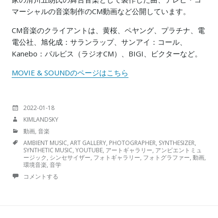
マーシャルの音楽制作のCM動画など公開しています。
CM音楽のクライアントは、黄桜、ペヤング、プラチナ、電
電公社、旭化成：サランラップ、サンアイ：コール、
Kanebo：パルビス（ラジオCM）、BIGI、ビクターなど。
MOVIE & SOUNDのページはこちら
投
2022-01-18
稿
投
KIMLANDSKY
日:
稿
カ
動画
,
音楽
者:
テ
TAGS
AMBIENT MUSIC
,
ART GALLERY
,
PHOTOGRAPHER
,
SYNTHESIZER
,
ゴ
SYNTHETIC MUSIC
,
YOUTUBE
,
アートギャラリー
,
アンビエントミュ
リ
ージック
,
シンセサイザー
,
フォトギャラリー
,
フォトグラファー
,
動画
,
ー:
環境音楽
,
音学
コメントする