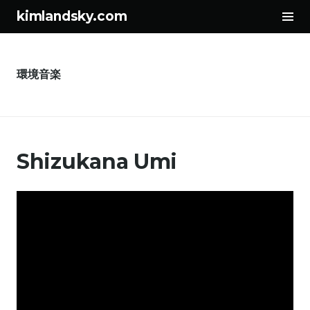
サ
kimlandsky.com
イ
コ
ド
ン
バ
テ
ー
環境音楽
ン
切
ツ
り
へ
替
ス
え
Shizukana Umi
キ
ッ
プ