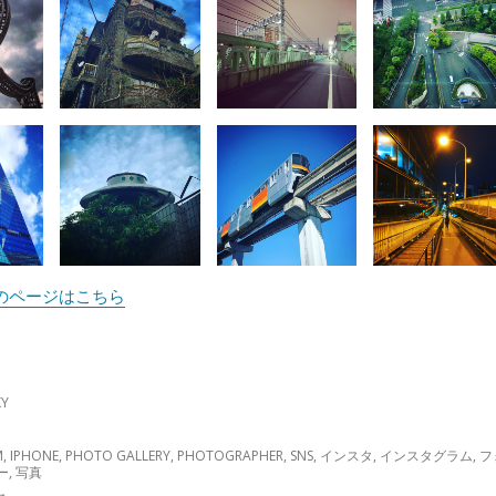
ramのページはこちら
KY
M
,
IPHONE
,
PHOTO GALLERY
,
PHOTOGRAPHER
,
SNS
,
インスタ
,
インスタグラム
,
フ
ー
,
写真