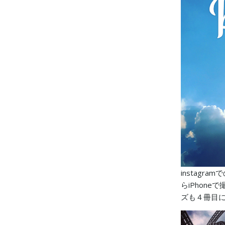
instagr
らiPhon
ズも４冊目