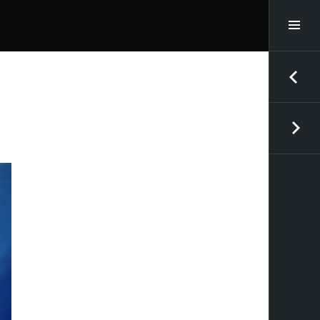
サ
イ
ド
投
バ
稿
ー
ナ
切
ビ
り
ゲ
替
ー
え
シ
ョ
ン