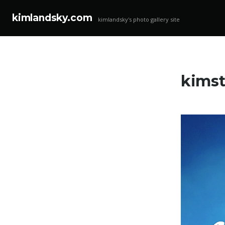
kimlandsky.com
kimlandsky's photo gallery site
コ
ン
テ
kim
ン
ツ
へ
ス
キ
ッ
プ