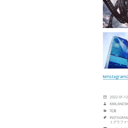
kimstag
投
2022-01-12
稿
投
KIMLANDS
日:
稿
カ
写真
者:
テ
TAGS
INSTAGRA
ゴ
トグラファ
リ
ー: