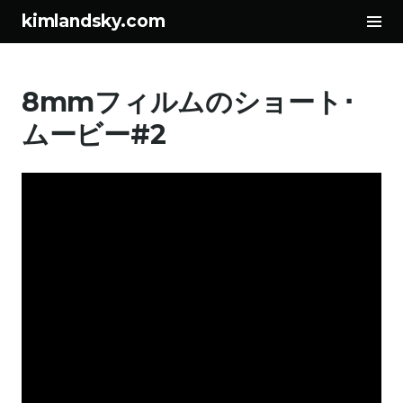
サ
kimlandsky.com
イ
コ
ド
ン
バ
8mmフィルムのショート･
テ
ー
ン
切
ムービー#2
ツ
り
へ
替
ス
え
キ
ッ
プ