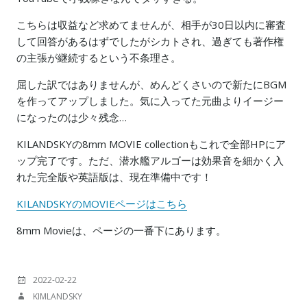
こちらは収益など求めてませんが、相手が30日以内に審査
して回答があるはずでしたがシカトされ、過ぎても著作権
の主張が継続するという不条理さ。
屈した訳ではありませんが、めんどくさいので新たにBGM
を作ってアップしました。気に入ってた元曲よりイージー
になったのは少々残念…
KILANDSKYの8mm MOVIE collectionもこれで全部HPにア
ップ完了です。ただ、潜水艦アルゴーは効果音を細かく入
れた完全版や英語版は、現在準備中です！
KILANDSKYのMOVIEページはこちら
8mm Movieは、ページの一番下にあります。
投
2022-02-22
稿
投
KIMLANDSKY
日:
稿