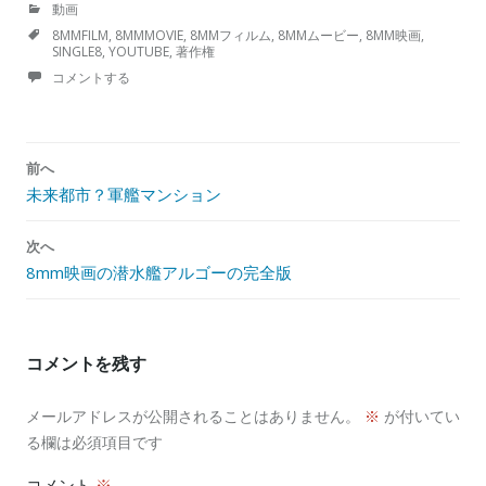
カ
動画
者:
テ
TAGS
8MMFILM
,
8MMMOVIE
,
8MMフィルム
,
8MMムービー
,
8MM映画
,
ゴ
SINGLE8
,
YOUTUBE
,
著作権
リ
ー:
コメントする
投
前へ
稿
未来都市？軍艦マンション
ナ
ビ
次へ
ゲ
8mm映画の潜水艦アルゴーの完全版
ー
シ
ョ
ン
コメントを残す
メールアドレスが公開されることはありません。
※
が付いてい
る欄は必須項目です
コメント
※