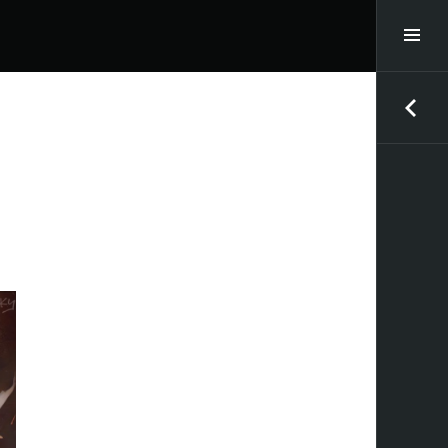
サ
イ
ド
投
バ
稿
ー
ナ
切
ビ
り
ゲ
替
ー
え
シ
も
ョ
ン