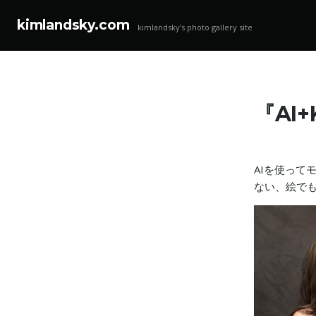
kimlandsky.com
kimlandsky's photo gallery site
コ
ン
テ
『AI
ン
ツ
へ
ス
AIを使って
キ
ない、絵で
ッ
プ