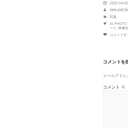
投
2025-04-02
稿
投
KIMLANDS
日:
稿
カ
写真
者:
テ
TAGS
AI
,
PHOTO 
ゴ
ート
,
画像生
リ
ー:
コメントす
コメントを
メールアドレ
コメント
※