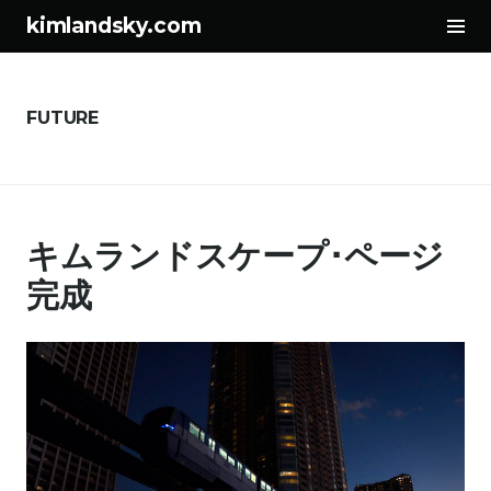
サ
kimlandsky.com
イ
コ
ド
ン
バ
テ
ー
FUTURE
ン
切
ツ
り
へ
替
ス
え
キムランドスケープ･ページ
キ
ッ
完成
プ